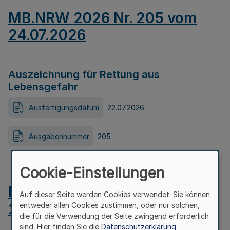
MB.NRW 2026 Nr. 205 vom
24.07.2026
Auszeichnung für Rettung aus
Lebensgefahr
Ausfertigungsdatum
22.07.2026
Ausgabennummer
205
Cookie-Einstellungen
MB.NRW 2026 Nr. 204 vom
Auf dieser Seite werden Cookies verwendet. Sie können
24.07.2026
entweder allen Cookies zustimmen, oder nur solchen,
die für die Verwendung der Seite zwingend erforderlich
sind. Hier finden Sie die
Datenschutzerklärung