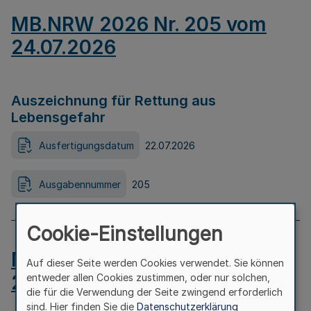
MB.NRW 2026 Nr. 205 vom
24.07.2026
Auszeichnung für Rettung aus
Lebensgefahr
Ausfertigungsdatum
22.07.2026
Ausgabennummer
205
Cookie-Einstellungen
MB.NRW 2026 Nr. 204 vom
Auf dieser Seite werden Cookies verwendet. Sie können
24.07.2026
entweder allen Cookies zustimmen, oder nur solchen,
die für die Verwendung der Seite zwingend erforderlich
sind. Hier finden Sie die
Datenschutzerklärung