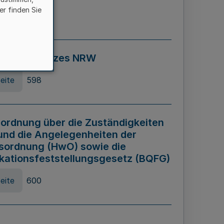
er finden Sie
eite
595
ospiel Gesetzes NRW
eite
598
ordnung über die Zuständigkeiten
und die Angelegenheiten der
sordnung (HwO) sowie die
ikationsfeststellungsgesetz (BQFG)
eite
600