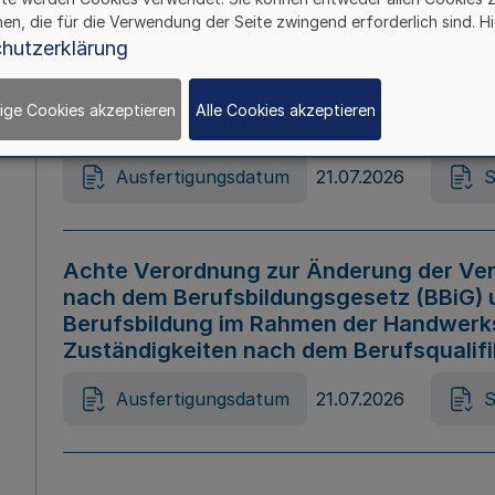
hen, die für die Verwendung der Seite zwingend erforderlich sind. Hi
Ausfertigungsdatum
21.07.2026
S
hutzerklärung
ige Cookies akzeptieren
Alle Cookies akzeptieren
Gesetz zur Änderung des Online-Casin
Ausfertigungsdatum
21.07.2026
S
Achte Verordnung zur Änderung der Ver
nach dem Berufsbildungsgesetz (BBiG) 
Berufsbildung im Rahmen der Handwerk
Zuständigkeiten nach dem Berufsqualif
Ausfertigungsdatum
21.07.2026
S