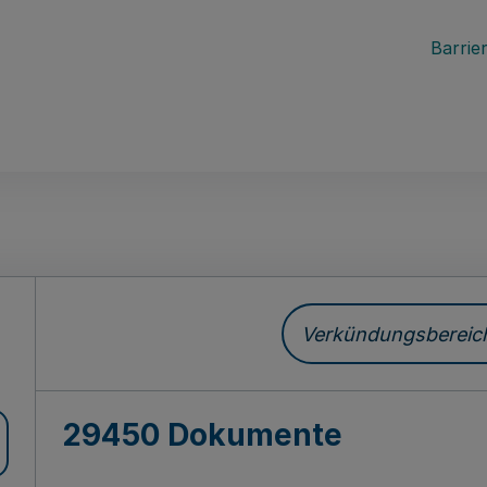
Barrier
ch
Verkündungsbereich 
29450 Dokumente