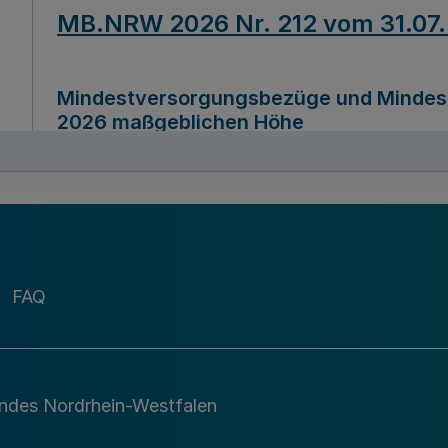
MB.NRW 2026 Nr. 212 vom 31.07
Mindestversorgungsbezüge und Mindesth
2026 maßgeblichen Höhe
Ausfertigungsdatum
22.07.2026
MB.NRW 2026 Nr. 211 vom 31.07
FAQ
Richtlinie zur Durchführung des Förder
Digital (MID)“ zum Teilprogramm MID-Di
andes Nordrhein-Westfalen
Ausfertigungsdatum
29.11.2026
A