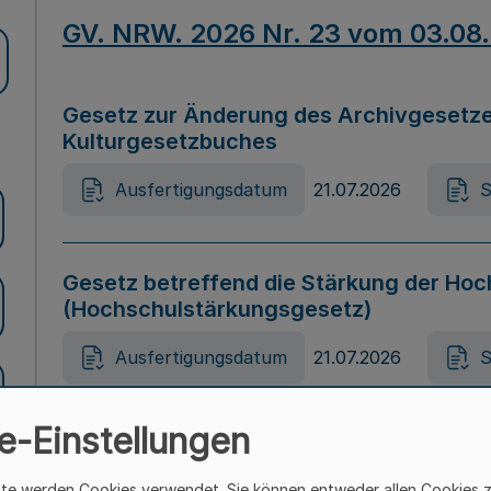
GV. NRW. 2026 Nr. 23 vom 03.08
Gesetz zur Änderung des Archivgesetze
Kulturgesetzbuches
Ausfertigungsdatum
21.07.2026
S
Gesetz betreffend die Stärkung der Hoc
(Hochschulstärkungsgesetz)
Ausfertigungsdatum
21.07.2026
S
e-Einstellungen
Gesetz zur Vermeidung von Diskriminier
(Landesantidiskriminierungsgesetz – 
ite werden Cookies verwendet. Sie können entweder allen Cookies 