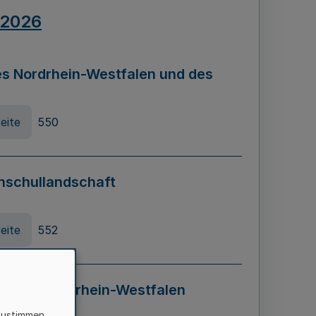
.2026
s Nordrhein-Westfalen und des
eite
550
hschullandschaft
eite
552
ung in Nordrhein-Westfalen
LADG NRW)
zustimmen,