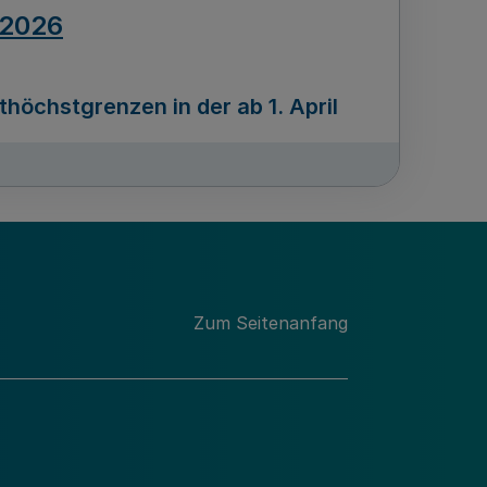
.2026
öchstgrenzen in der ab 1. April
Ausgabennummer
212
.2026
Zum Seitenanfang
programms „Mittelstand Innovativ &
gitale Prozesse
usgabennummer
211