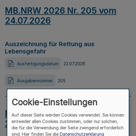
MB.NRW 2026 Nr. 205 vom
24.07.2026
Auszeichnung für Rettung aus
Lebensgefahr
Ausfertigungsdatum
22.07.2026
Ausgabennummer
205
Cookie-Einstellungen
MB.NRW 2026 Nr. 204 vom
Auf dieser Seite werden Cookies verwendet. Sie können
24.07.2026
entweder allen Cookies zustimmen, oder nur solchen,
die für die Verwendung der Seite zwingend erforderlich
sind. Hier finden Sie die
Datenschutzerklärung