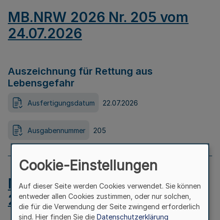
MB.NRW 2026 Nr. 205 vom
24.07.2026
Auszeichnung für Rettung aus
Lebensgefahr
Ausfertigungsdatum
22.07.2026
Ausgabennummer
205
Cookie-Einstellungen
MB.NRW 2026 Nr. 204 vom
Auf dieser Seite werden Cookies verwendet. Sie können
24.07.2026
entweder allen Cookies zustimmen, oder nur solchen,
die für die Verwendung der Seite zwingend erforderlich
sind. Hier finden Sie die
Datenschutzerklärung