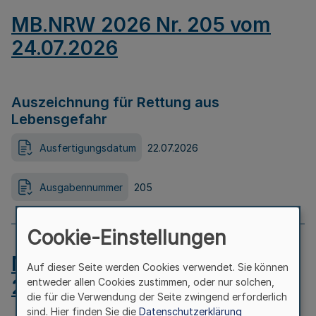
MB.NRW 2026 Nr. 205 vom
24.07.2026
Auszeichnung für Rettung aus
Lebensgefahr
Ausfertigungsdatum
22.07.2026
Ausgabennummer
205
Cookie-Einstellungen
MB.NRW 2026 Nr. 204 vom
Auf dieser Seite werden Cookies verwendet. Sie können
24.07.2026
entweder allen Cookies zustimmen, oder nur solchen,
die für die Verwendung der Seite zwingend erforderlich
sind. Hier finden Sie die
Datenschutzerklärung