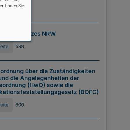
er finden Sie
eite
595
ospiel Gesetzes NRW
eite
598
ordnung über die Zuständigkeiten
und die Angelegenheiten der
sordnung (HwO) sowie die
ikationsfeststellungsgesetz (BQFG)
eite
600