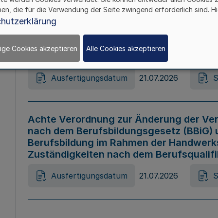
hen, die für die Verwendung der Seite zwingend erforderlich sind. Hi
Ausfertigungsdatum
21.07.2026
S
hutzerklärung
ige Cookies akzeptieren
Alle Cookies akzeptieren
Gesetz zur Änderung des Online-Casin
Ausfertigungsdatum
21.07.2026
S
Achte Verordnung zur Änderung der Ver
nach dem Berufsbildungsgesetz (BBiG) 
Berufsbildung im Rahmen der Handwerk
Zuständigkeiten nach dem Berufsqualif
Ausfertigungsdatum
21.07.2026
S