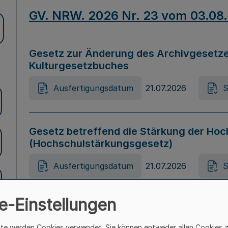
GV. NRW. 2026 Nr. 23 vom 03.08
Gesetz zur Änderung des Archivgesetze
Kulturgesetzbuches
Ausfertigungsdatum
21.07.2026
S
Gesetz betreffend die Stärkung der Hoc
(Hochschulstärkungsgesetz)
Ausfertigungsdatum
21.07.2026
S
e-Einstellungen
Gesetz zur Vermeidung von Diskriminier
(Landesantidiskriminierungsgesetz – 
ite werden Cookies verwendet. Sie können entweder allen Cookies 