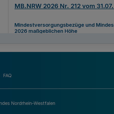
MB.NRW 2026 Nr. 212 vom 31.07
Mindestversorgungsbezüge und Mindesth
2026 maßgeblichen Höhe
Ausfertigungsdatum
22.07.2026
MB.NRW 2026 Nr. 211 vom 31.07
FAQ
Richtlinie zur Durchführung des Förder
Digital (MID)“ zum Teilprogramm MID-Di
andes Nordrhein-Westfalen
Ausfertigungsdatum
29.11.2026
A