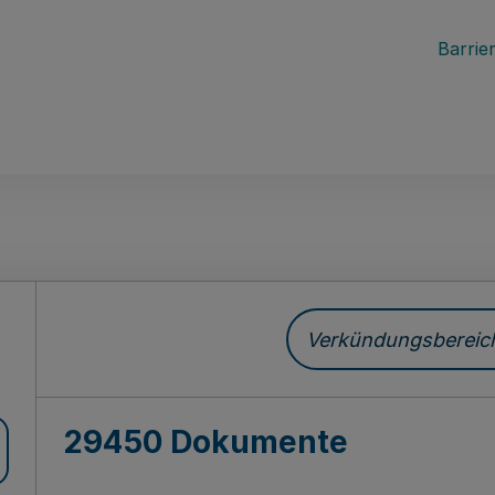
Barrier
ch
Verkündungsbereich 
29450 Dokumente