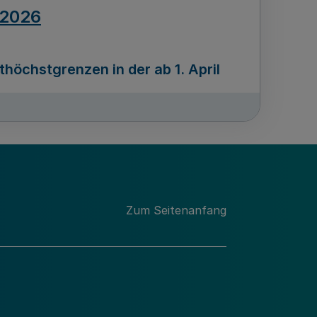
.2026
öchstgrenzen in der ab 1. April
Ausgabennummer
212
.2026
Zum Seitenanfang
programms „Mittelstand Innovativ &
gitale Prozesse
usgabennummer
211