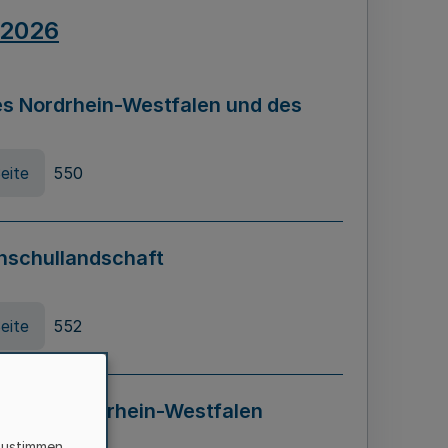
.2026
s Nordrhein-Westfalen und des
eite
550
hschullandschaft
eite
552
ung in Nordrhein-Westfalen
LADG NRW)
zustimmen,