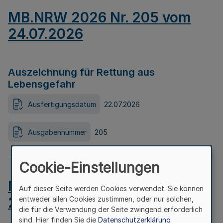
MB.NRW 2026 Nr. 205 vom
24.07.2026
Auszeichnung für Rettung aus
Lebensgefahr
Ausfertigungsdatum
22.07.2026
Ausgabennummer
205
Cookie-Einstellungen
MB.NRW 2026 Nr. 204 vom
Auf dieser Seite werden Cookies verwendet. Sie können
24.07.2026
entweder allen Cookies zustimmen, oder nur solchen,
die für die Verwendung der Seite zwingend erforderlich
sind. Hier finden Sie die
Datenschutzerklärung