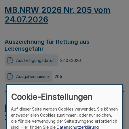
MB.NRW 2026 Nr. 205 vom
24.07.2026
Auszeichnung für Rettung aus
Lebensgefahr
Ausfertigungsdatum
22.07.2026
Ausgabennummer
205
Cookie-Einstellungen
MB.NRW 2026 Nr. 204 vom
Auf dieser Seite werden Cookies verwendet. Sie können
24.07.2026
entweder allen Cookies zustimmen, oder nur solchen,
die für die Verwendung der Seite zwingend erforderlich
sind. Hier finden Sie die
Datenschutzerklärung