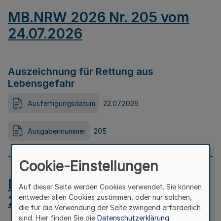
MB.NRW 2026 Nr. 205 vom
24.07.2026
Auszeichnung für Rettung aus
Lebensgefahr
Ausfertigungsdatum
22.07.2026
Ausgabennummer
205
Cookie-Einstellungen
MB.NRW 2026 Nr. 204 vom
Auf dieser Seite werden Cookies verwendet. Sie können
24.07.2026
entweder allen Cookies zustimmen, oder nur solchen,
die für die Verwendung der Seite zwingend erforderlich
sind. Hier finden Sie die
Datenschutzerklärung