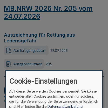
MB.NRW 2026 Nr. 205 vom
24.07.2026
Auszeichnung für Rettung aus
Lebensgefahr
Ausfertigungsdatum
22.07.2026
Ausgabennummer
205
Cookie-Einstellungen
MB.NRW 2026 Nr. 204 vom
Auf dieser Seite werden Cookies verwendet. Sie können
24.07.2026
entweder allen Cookies zustimmen, oder nur solchen,
die für die Verwendung der Seite zwingend erforderlich
sind. Hier finden Sie die
Datenschutzerklärung