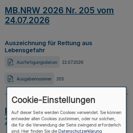
MB.NRW 2026 Nr. 205 vom
24.07.2026
Auszeichnung für Rettung aus
Lebensgefahr
Ausfertigungsdatum
22.07.2026
Ausgabennummer
205
Cookie-Einstellungen
MB.NRW 2026 Nr. 204 vom
Auf dieser Seite werden Cookies verwendet. Sie können
24.07.2026
entweder allen Cookies zustimmen, oder nur solchen,
die für die Verwendung der Seite zwingend erforderlich
sind. Hier finden Sie die
Datenschutzerklärung