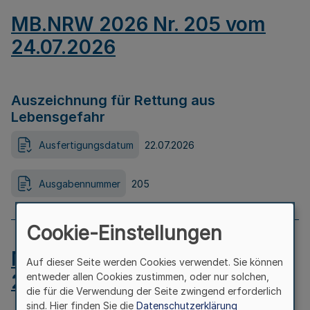
MB.NRW 2026 Nr. 205 vom
24.07.2026
Auszeichnung für Rettung aus
Lebensgefahr
Ausfertigungsdatum
22.07.2026
Ausgabennummer
205
Cookie-Einstellungen
MB.NRW 2026 Nr. 204 vom
Auf dieser Seite werden Cookies verwendet. Sie können
24.07.2026
entweder allen Cookies zustimmen, oder nur solchen,
die für die Verwendung der Seite zwingend erforderlich
sind. Hier finden Sie die
Datenschutzerklärung