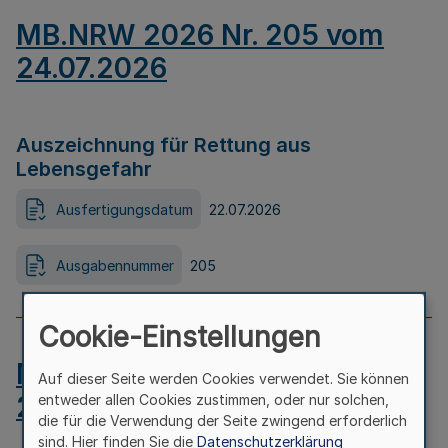
MB.NRW 2026 Nr. 205 vom
24.07.2026
Auszeichnung für Rettung aus
Lebensgefahr
Ausfertigungsdatum
22.07.2026
Ausgabennummer
205
Cookie-Einstellungen
MB.NRW 2026 Nr. 204 vom
Auf dieser Seite werden Cookies verwendet. Sie können
24.07.2026
entweder allen Cookies zustimmen, oder nur solchen,
die für die Verwendung der Seite zwingend erforderlich
sind. Hier finden Sie die
Datenschutzerklärung