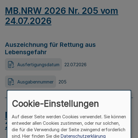
MB.NRW 2026 Nr. 205 vom
24.07.2026
Auszeichnung für Rettung aus
Lebensgefahr
Ausfertigungsdatum
22.07.2026
Ausgabennummer
205
Cookie-Einstellungen
MB.NRW 2026 Nr. 204 vom
Auf dieser Seite werden Cookies verwendet. Sie können
24.07.2026
entweder allen Cookies zustimmen, oder nur solchen,
die für die Verwendung der Seite zwingend erforderlich
sind. Hier finden Sie die
Datenschutzerklärung