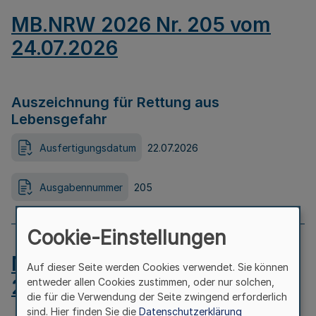
MB.NRW 2026 Nr. 205 vom
24.07.2026
Auszeichnung für Rettung aus
Lebensgefahr
Ausfertigungsdatum
22.07.2026
Ausgabennummer
205
Cookie-Einstellungen
MB.NRW 2026 Nr. 204 vom
Auf dieser Seite werden Cookies verwendet. Sie können
24.07.2026
entweder allen Cookies zustimmen, oder nur solchen,
die für die Verwendung der Seite zwingend erforderlich
sind. Hier finden Sie die
Datenschutzerklärung