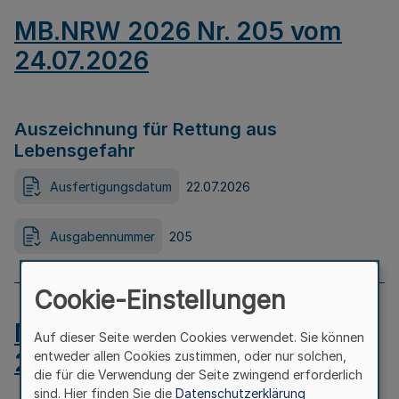
MB.NRW 2026 Nr. 205 vom
24.07.2026
Auszeichnung für Rettung aus
Lebensgefahr
Ausfertigungsdatum
22.07.2026
Ausgabennummer
205
Cookie-Einstellungen
MB.NRW 2026 Nr. 204 vom
Auf dieser Seite werden Cookies verwendet. Sie können
24.07.2026
entweder allen Cookies zustimmen, oder nur solchen,
die für die Verwendung der Seite zwingend erforderlich
sind. Hier finden Sie die
Datenschutzerklärung