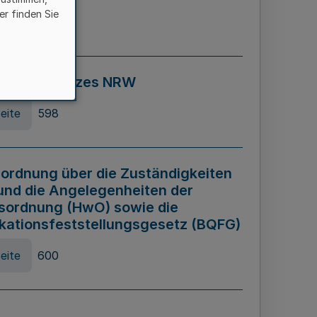
er finden Sie
eite
595
ospiel Gesetzes NRW
eite
598
ordnung über die Zuständigkeiten
und die Angelegenheiten der
sordnung (HwO) sowie die
ikationsfeststellungsgesetz (BQFG)
eite
600