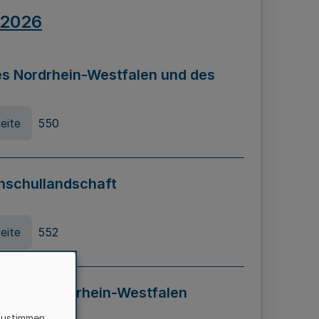
.2026
s Nordrhein-Westfalen und des
eite
550
hschullandschaft
eite
552
ung in Nordrhein-Westfalen
LADG NRW)
zustimmen,