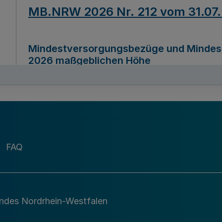
MB.NRW 2026 Nr. 212 vom 31.07
Mindestversorgungsbezüge und Mindesth
2026 maßgeblichen Höhe
Ausfertigungsdatum
22.07.2026
MB.NRW 2026 Nr. 211 vom 31.07
FAQ
Richtlinie zur Durchführung des Förder
Digital (MID)“ zum Teilprogramm MID-Di
andes Nordrhein-Westfalen
Ausfertigungsdatum
29.11.2026
A