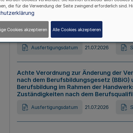
hen, die für die Verwendung der Seite zwingend erforderlich sind. Hi
Ausfertigungsdatum
21.07.2026
S
hutzerklärung
ige Cookies akzeptieren
Alle Cookies akzeptieren
Gesetz zur Änderung des Online-Casin
Ausfertigungsdatum
21.07.2026
S
Achte Verordnung zur Änderung der Ver
nach dem Berufsbildungsgesetz (BBiG) 
Berufsbildung im Rahmen der Handwerk
Zuständigkeiten nach dem Berufsqualif
Ausfertigungsdatum
21.07.2026
S