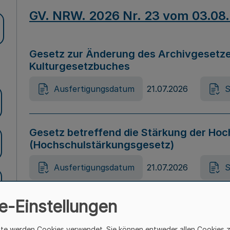
GV. NRW. 2026 Nr. 23 vom 03.08
Gesetz zur Änderung des Archivgesetze
Kulturgesetzbuches
Ausfertigungsdatum
21.07.2026
S
Gesetz betreffend die Stärkung der Hoc
(Hochschulstärkungsgesetz)
Ausfertigungsdatum
21.07.2026
S
e-Einstellungen
Gesetz zur Vermeidung von Diskriminier
(Landesantidiskriminierungsgesetz – 
ite werden Cookies verwendet. Sie können entweder allen Cookies 