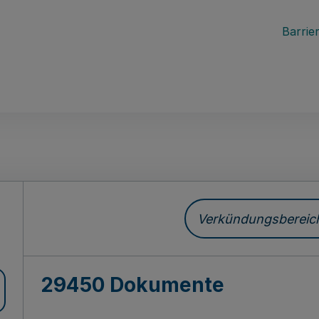
Barrier
ch
Verkündungsbereich 
29450 Dokumente