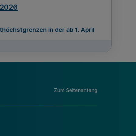
.2026
öchstgrenzen in der ab 1. April
Ausgabennummer
212
.2026
Zum Seitenanfang
programms „Mittelstand Innovativ &
gitale Prozesse
usgabennummer
211