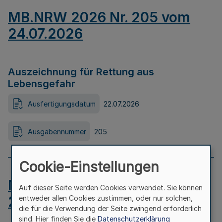
MB.NRW 2026 Nr. 205 vom
24.07.2026
Auszeichnung für Rettung aus
Lebensgefahr
Ausfertigungsdatum
22.07.2026
Ausgabennummer
205
Cookie-Einstellungen
MB.NRW 2026 Nr. 204 vom
Auf dieser Seite werden Cookies verwendet. Sie können
24.07.2026
entweder allen Cookies zustimmen, oder nur solchen,
die für die Verwendung der Seite zwingend erforderlich
sind. Hier finden Sie die
Datenschutzerklärung