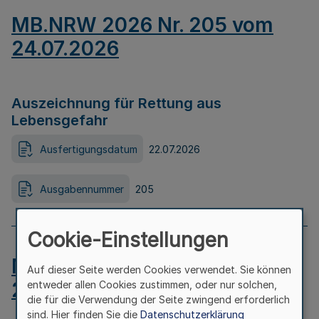
MB.NRW 2026 Nr. 205 vom
24.07.2026
Auszeichnung für Rettung aus
Lebensgefahr
Ausfertigungsdatum
22.07.2026
Ausgabennummer
205
Cookie-Einstellungen
MB.NRW 2026 Nr. 204 vom
Auf dieser Seite werden Cookies verwendet. Sie können
24.07.2026
entweder allen Cookies zustimmen, oder nur solchen,
die für die Verwendung der Seite zwingend erforderlich
sind. Hier finden Sie die
Datenschutzerklärung