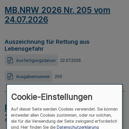
MB.NRW 2026 Nr. 205 vom
24.07.2026
Auszeichnung für Rettung aus
Lebensgefahr
Ausfertigungsdatum
22.07.2026
Ausgabennummer
205
Cookie-Einstellungen
MB.NRW 2026 Nr. 204 vom
Auf dieser Seite werden Cookies verwendet. Sie können
24.07.2026
entweder allen Cookies zustimmen, oder nur solchen,
die für die Verwendung der Seite zwingend erforderlich
sind. Hier finden Sie die
Datenschutzerklärung