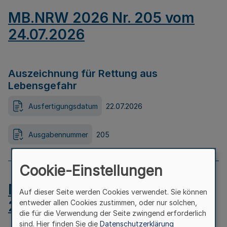
MB.NRW 2026 Nr. 205 vom
24.07.2026
Auszeichnung für Rettung aus
Lebensgefahr
Ausfertigungsdatum
22.07.2026
Ausgabennummer
205
Cookie-Einstellungen
MB.NRW 2026 Nr. 204 vom
Auf dieser Seite werden Cookies verwendet. Sie können
24.07.2026
entweder allen Cookies zustimmen, oder nur solchen,
die für die Verwendung der Seite zwingend erforderlich
sind. Hier finden Sie die
Datenschutzerklärung