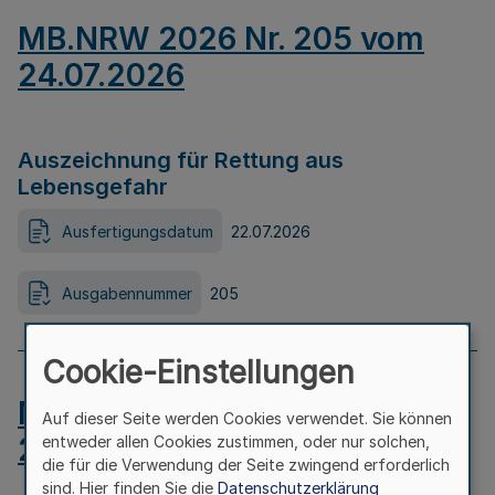
MB.NRW 2026 Nr. 205 vom
24.07.2026
Auszeichnung für Rettung aus
Lebensgefahr
Ausfertigungsdatum
22.07.2026
Ausgabennummer
205
Cookie-Einstellungen
MB.NRW 2026 Nr. 204 vom
Auf dieser Seite werden Cookies verwendet. Sie können
24.07.2026
entweder allen Cookies zustimmen, oder nur solchen,
die für die Verwendung der Seite zwingend erforderlich
sind. Hier finden Sie die
Datenschutzerklärung