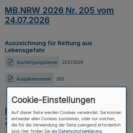
MB.NRW 2026 Nr. 205 vom
24.07.2026
Auszeichnung für Rettung aus
Lebensgefahr
Ausfertigungsdatum
22.07.2026
Ausgabennummer
205
Cookie-Einstellungen
MB.NRW 2026 Nr. 204 vom
Auf dieser Seite werden Cookies verwendet. Sie können
24.07.2026
entweder allen Cookies zustimmen, oder nur solchen,
die für die Verwendung der Seite zwingend erforderlich
sind. Hier finden Sie die
Datenschutzerklärung