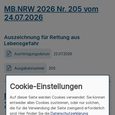
MB.NRW 2026 Nr. 205 vom
24.07.2026
Auszeichnung für Rettung aus
Lebensgefahr
Ausfertigungsdatum
22.07.2026
Ausgabennummer
205
Cookie-Einstellungen
MB.NRW 2026 Nr. 204 vom
Auf dieser Seite werden Cookies verwendet. Sie können
24.07.2026
entweder allen Cookies zustimmen, oder nur solchen,
die für die Verwendung der Seite zwingend erforderlich
sind. Hier finden Sie die
Datenschutzerklärung