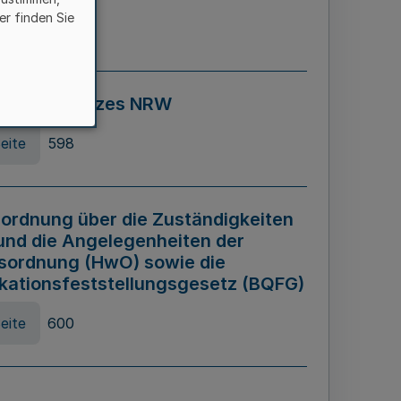
er finden Sie
eite
595
ospiel Gesetzes NRW
eite
598
ordnung über die Zuständigkeiten
und die Angelegenheiten der
sordnung (HwO) sowie die
ikationsfeststellungsgesetz (BQFG)
eite
600