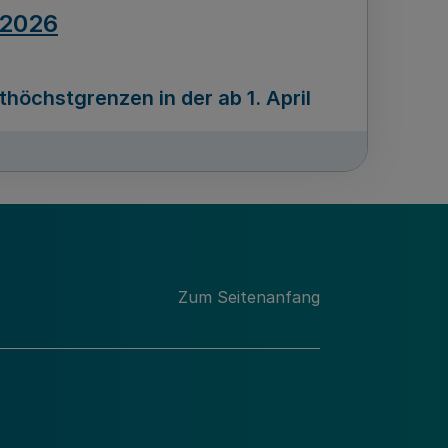
.2026
öchstgrenzen in der ab 1. April
Ausgabennummer
212
.2026
Zum Seitenanfang
programms „Mittelstand Innovativ &
gitale Prozesse
usgabennummer
211