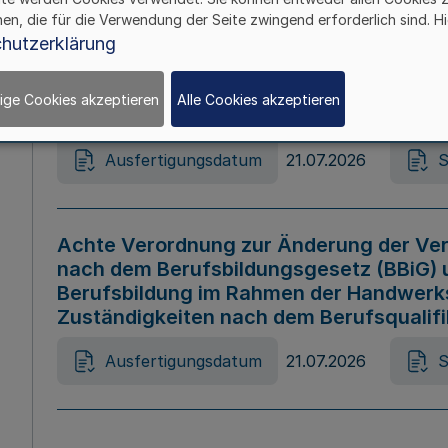
hen, die für die Verwendung der Seite zwingend erforderlich sind. Hi
Ausfertigungsdatum
21.07.2026
S
hutzerklärung
ige Cookies akzeptieren
Alle Cookies akzeptieren
Gesetz zur Änderung des Online-Casin
Ausfertigungsdatum
21.07.2026
S
Achte Verordnung zur Änderung der Ver
nach dem Berufsbildungsgesetz (BBiG) 
Berufsbildung im Rahmen der Handwerk
Zuständigkeiten nach dem Berufsqualif
Ausfertigungsdatum
21.07.2026
S