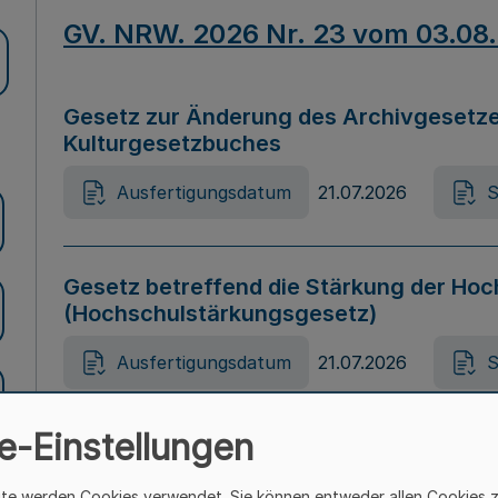
GV. NRW. 2026 Nr. 23 vom 03.08
Gesetz zur Änderung des Archivgesetze
Kulturgesetzbuches
Ausfertigungsdatum
21.07.2026
S
Gesetz betreffend die Stärkung der Hoc
(Hochschulstärkungsgesetz)
Ausfertigungsdatum
21.07.2026
S
e-Einstellungen
Gesetz zur Vermeidung von Diskriminier
(Landesantidiskriminierungsgesetz – 
ite werden Cookies verwendet. Sie können entweder allen Cookies 