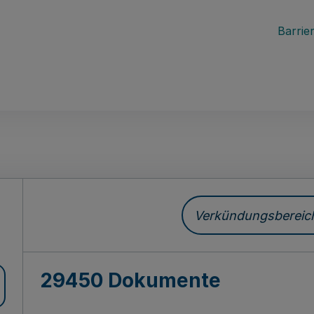
Barrier
ch
Verkündungsbereich 
29450 Dokumente