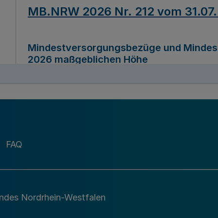
MB.NRW 2026 Nr. 212 vom 31.07
Mindestversorgungsbezüge und Mindesth
2026 maßgeblichen Höhe
Ausfertigungsdatum
22.07.2026
MB.NRW 2026 Nr. 211 vom 31.07
FAQ
Richtlinie zur Durchführung des Förder
Digital (MID)“ zum Teilprogramm MID-Di
andes Nordrhein-Westfalen
Ausfertigungsdatum
29.11.2026
A