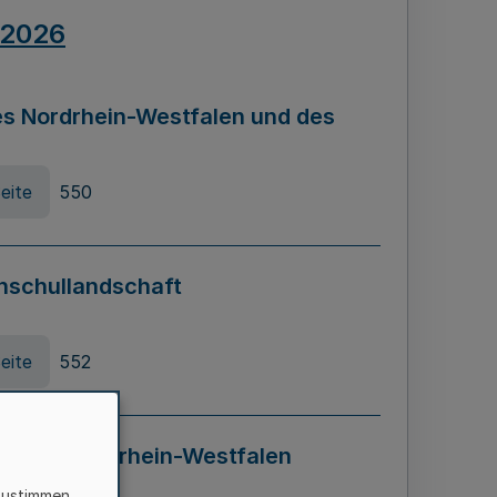
.2026
s Nordrhein-Westfalen und des
eite
550
hschullandschaft
eite
552
ung in Nordrhein-Westfalen
LADG NRW)
zustimmen,