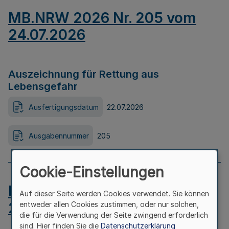
MB.NRW 2026 Nr. 205 vom
24.07.2026
Auszeichnung für Rettung aus
Lebensgefahr
Ausfertigungsdatum
22.07.2026
Ausgabennummer
205
Cookie-Einstellungen
MB.NRW 2026 Nr. 204 vom
Auf dieser Seite werden Cookies verwendet. Sie können
24.07.2026
entweder allen Cookies zustimmen, oder nur solchen,
die für die Verwendung der Seite zwingend erforderlich
sind. Hier finden Sie die
Datenschutzerklärung