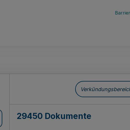
Barrier
ch
Verkündungsbereich 
29450 Dokumente