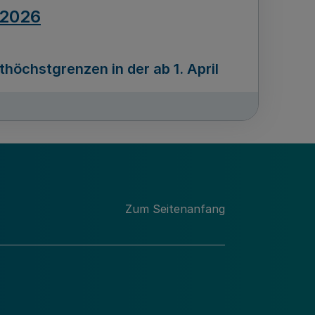
.2026
öchstgrenzen in der ab 1. April
Ausgabennummer
212
.2026
Zum Seitenanfang
programms „Mittelstand Innovativ &
gitale Prozesse
usgabennummer
211