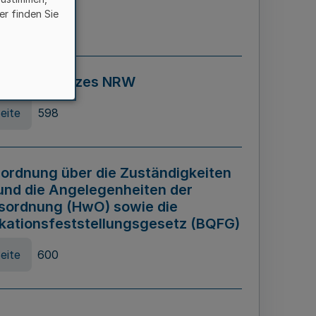
er finden Sie
eite
595
ospiel Gesetzes NRW
eite
598
ordnung über die Zuständigkeiten
und die Angelegenheiten der
sordnung (HwO) sowie die
ikationsfeststellungsgesetz (BQFG)
eite
600