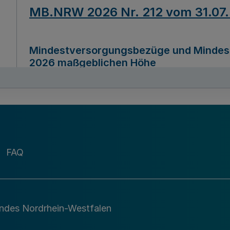
MB.NRW 2026 Nr. 212 vom 31.07
Mindestversorgungsbezüge und Mindesth
2026 maßgeblichen Höhe
Ausfertigungsdatum
22.07.2026
MB.NRW 2026 Nr. 211 vom 31.07
FAQ
Richtlinie zur Durchführung des Förder
Digital (MID)“ zum Teilprogramm MID-Di
andes Nordrhein-Westfalen
Ausfertigungsdatum
29.11.2026
A