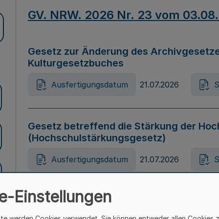
GV. NRW. 2026 Nr. 23 vom 03.08
Gesetz zur Änderung des Archivgesetze
Kulturgesetzbuches
Ausfertigungsdatum
21.07.2026
S
Gesetz betreffend die Stärkung der Hoc
(Hochschulstärkungsgesetz)
Ausfertigungsdatum
21.07.2026
S
e-Einstellungen
Gesetz zur Vermeidung von Diskriminier
(Landesantidiskriminierungsgesetz – 
ite werden Cookies verwendet. Sie können entweder allen Cookies 