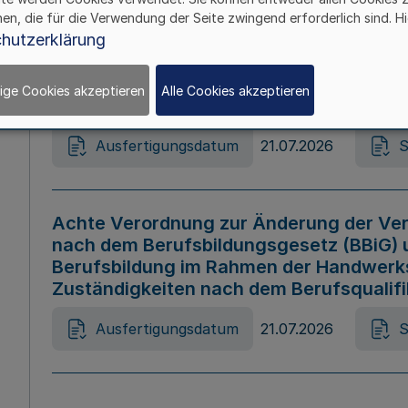
hen, die für die Verwendung der Seite zwingend erforderlich sind. Hi
Ausfertigungsdatum
21.07.2026
S
hutzerklärung
ige Cookies akzeptieren
Alle Cookies akzeptieren
Gesetz zur Änderung des Online-Casin
Ausfertigungsdatum
21.07.2026
S
Achte Verordnung zur Änderung der Ver
nach dem Berufsbildungsgesetz (BBiG) 
Berufsbildung im Rahmen der Handwerk
Zuständigkeiten nach dem Berufsqualif
Ausfertigungsdatum
21.07.2026
S