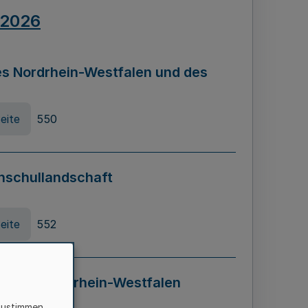
.2026
s Nordrhein-Westfalen und des
eite
550
hschullandschaft
eite
552
ung in Nordrhein-Westfalen
LADG NRW)
zustimmen,