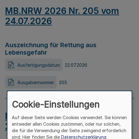
MB.NRW 2026 Nr. 205 vom
24.07.2026
Auszeichnung für Rettung aus
Lebensgefahr
Ausfertigungsdatum
22.07.2026
Ausgabennummer
205
Cookie-Einstellungen
MB.NRW 2026 Nr. 204 vom
Auf dieser Seite werden Cookies verwendet. Sie können
24.07.2026
entweder allen Cookies zustimmen, oder nur solchen,
die für die Verwendung der Seite zwingend erforderlich
sind. Hier finden Sie die
Datenschutzerklärung