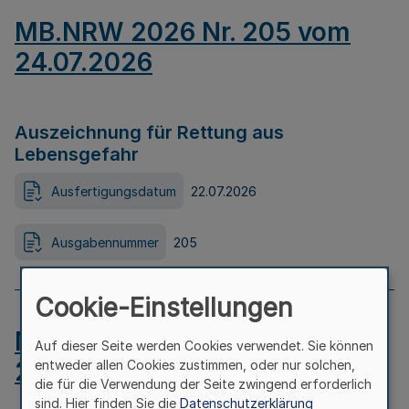
MB.NRW 2026 Nr. 205 vom
24.07.2026
Auszeichnung für Rettung aus
Lebensgefahr
Ausfertigungsdatum
22.07.2026
Ausgabennummer
205
Cookie-Einstellungen
MB.NRW 2026 Nr. 204 vom
Auf dieser Seite werden Cookies verwendet. Sie können
24.07.2026
entweder allen Cookies zustimmen, oder nur solchen,
die für die Verwendung der Seite zwingend erforderlich
sind. Hier finden Sie die
Datenschutzerklärung