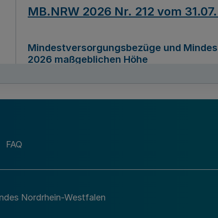
MB.NRW 2026 Nr. 212 vom 31.07
Mindestversorgungsbezüge und Mindesth
2026 maßgeblichen Höhe
Ausfertigungsdatum
22.07.2026
MB.NRW 2026 Nr. 211 vom 31.07
FAQ
Richtlinie zur Durchführung des Förder
Digital (MID)“ zum Teilprogramm MID-Di
andes Nordrhein-Westfalen
Ausfertigungsdatum
29.11.2026
A