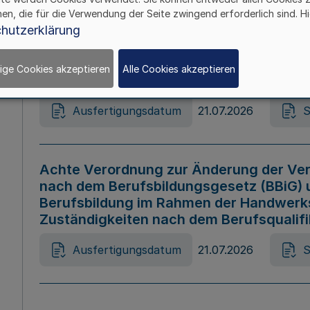
hen, die für die Verwendung der Seite zwingend erforderlich sind. Hi
Ausfertigungsdatum
21.07.2026
S
hutzerklärung
ige Cookies akzeptieren
Alle Cookies akzeptieren
Gesetz zur Änderung des Online-Casin
Ausfertigungsdatum
21.07.2026
S
Achte Verordnung zur Änderung der Ver
nach dem Berufsbildungsgesetz (BBiG) 
Berufsbildung im Rahmen der Handwerk
Zuständigkeiten nach dem Berufsqualif
Ausfertigungsdatum
21.07.2026
S