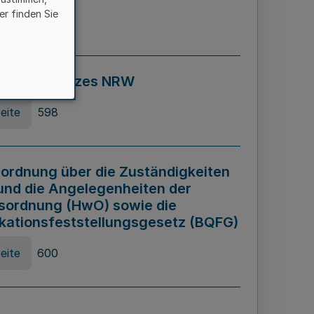
er finden Sie
eite
595
ospiel Gesetzes NRW
eite
598
ordnung über die Zuständigkeiten
und die Angelegenheiten der
sordnung (HwO) sowie die
ikationsfeststellungsgesetz (BQFG)
eite
600