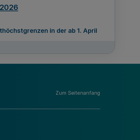
.2026
öchstgrenzen in der ab 1. April
Ausgabennummer
212
.2026
Zum Seitenanfang
programms „Mittelstand Innovativ &
gitale Prozesse
usgabennummer
211