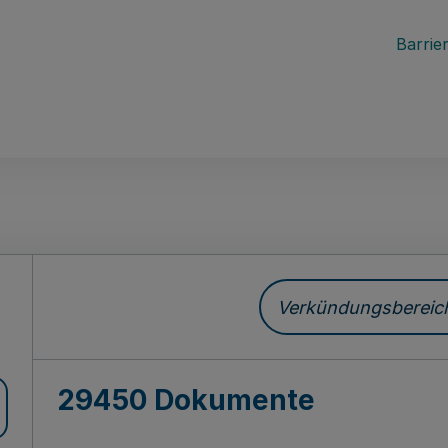
Barrier
ch
Verkündungsbereich 
29450 Dokumente