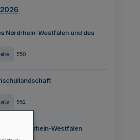
.2026
s Nordrhein-Westfalen und des
eite
550
hschullandschaft
eite
552
ung in Nordrhein-Westfalen
LADG NRW)
zustimmen,