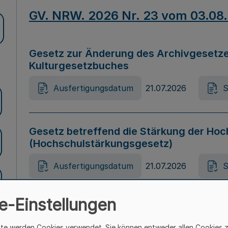
GV. NRW. 2026 Nr. 23 vom 03.08
Gesetz zur Änderung des Archivgesetze
Kulturgesetzbuches
Ausfertigungsdatum
21.07.2026
S
Gesetz betreffend die Stärkung der Hoc
(Hochschulstärkungsgesetz)
Ausfertigungsdatum
21.07.2026
S
e-Einstellungen
Gesetz zur Vermeidung von Diskriminier
(Landesantidiskriminierungsgesetz – 
ite werden Cookies verwendet. Sie können entweder allen Cookies 