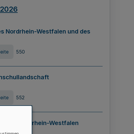
.2026
s Nordrhein-Westfalen und des
eite
550
hschullandschaft
eite
552
ung in Nordrhein-Westfalen
LADG NRW)
zustimmen,