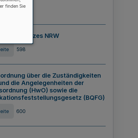
er finden Sie
eite
595
ospiel Gesetzes NRW
eite
598
ordnung über die Zuständigkeiten
und die Angelegenheiten der
sordnung (HwO) sowie die
ikationsfeststellungsgesetz (BQFG)
eite
600