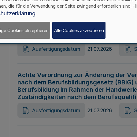
hen, die für die Verwendung der Seite zwingend erforderlich sind. Hi
Ausfertigungsdatum
21.07.2026
S
hutzerklärung
ige Cookies akzeptieren
Alle Cookies akzeptieren
Gesetz zur Änderung des Online-Casin
Ausfertigungsdatum
21.07.2026
S
Achte Verordnung zur Änderung der Ver
nach dem Berufsbildungsgesetz (BBiG) 
Berufsbildung im Rahmen der Handwerk
Zuständigkeiten nach dem Berufsqualif
Ausfertigungsdatum
21.07.2026
S