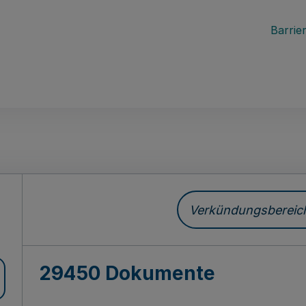
Barrier
ch
Verkündungsbereich 
29450 Dokumente