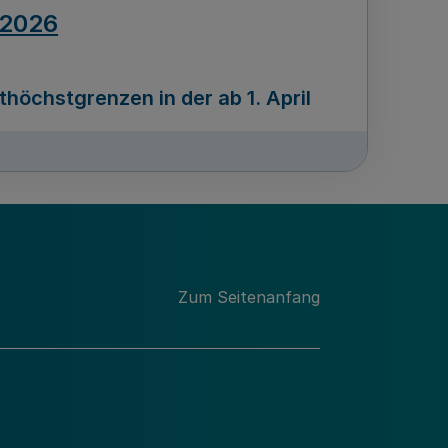
.2026
öchstgrenzen in der ab 1. April
Ausgabennummer
212
.2026
Zum Seitenanfang
programms „Mittelstand Innovativ &
gitale Prozesse
usgabennummer
211