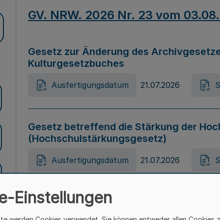
GV. NRW. 2026 Nr. 23 vom 03.08
Gesetz zur Änderung des Archivgesetze
Kulturgesetzbuches
Ausfertigungsdatum
21.07.2026
S
Gesetz betreffend die Stärkung der Hoc
(Hochschulstärkungsgesetz)
Ausfertigungsdatum
21.07.2026
S
e-Einstellungen
Gesetz zur Vermeidung von Diskriminier
(Landesantidiskriminierungsgesetz – 
ite werden Cookies verwendet. Sie können entweder allen Cookies 