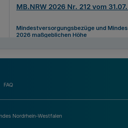
MB.NRW 2026 Nr. 212 vom 31.07
Mindestversorgungsbezüge und Mindesth
2026 maßgeblichen Höhe
Ausfertigungsdatum
22.07.2026
MB.NRW 2026 Nr. 211 vom 31.07
FAQ
Richtlinie zur Durchführung des Förder
Digital (MID)“ zum Teilprogramm MID-Di
andes Nordrhein-Westfalen
Ausfertigungsdatum
29.11.2026
A