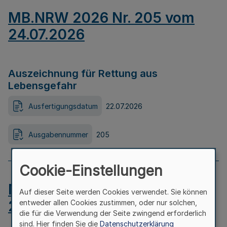
MB.NRW 2026 Nr. 205 vom
24.07.2026
Auszeichnung für Rettung aus
Lebensgefahr
Ausfertigungsdatum
22.07.2026
Ausgabennummer
205
Cookie-Einstellungen
MB.NRW 2026 Nr. 204 vom
Auf dieser Seite werden Cookies verwendet. Sie können
24.07.2026
entweder allen Cookies zustimmen, oder nur solchen,
die für die Verwendung der Seite zwingend erforderlich
sind. Hier finden Sie die
Datenschutzerklärung