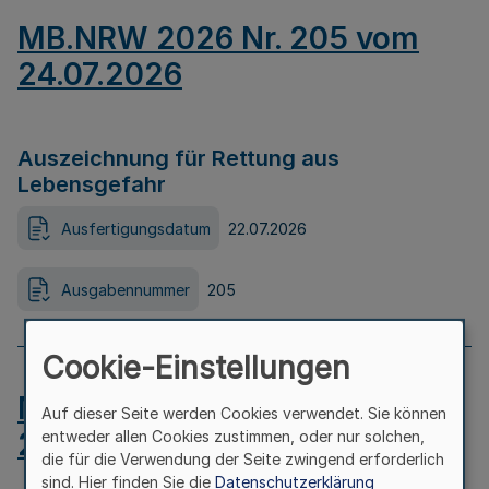
MB.NRW 2026 Nr. 205 vom
24.07.2026
Auszeichnung für Rettung aus
Lebensgefahr
Ausfertigungsdatum
22.07.2026
Ausgabennummer
205
Cookie-Einstellungen
MB.NRW 2026 Nr. 204 vom
Auf dieser Seite werden Cookies verwendet. Sie können
24.07.2026
entweder allen Cookies zustimmen, oder nur solchen,
die für die Verwendung der Seite zwingend erforderlich
sind. Hier finden Sie die
Datenschutzerklärung