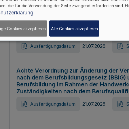
hen, die für die Verwendung der Seite zwingend erforderlich sind. Hi
Ausfertigungsdatum
21.07.2026
S
hutzerklärung
ige Cookies akzeptieren
Alle Cookies akzeptieren
Gesetz zur Änderung des Online-Casin
Ausfertigungsdatum
21.07.2026
S
Achte Verordnung zur Änderung der Ver
nach dem Berufsbildungsgesetz (BBiG) 
Berufsbildung im Rahmen der Handwerk
Zuständigkeiten nach dem Berufsqualif
Ausfertigungsdatum
21.07.2026
S