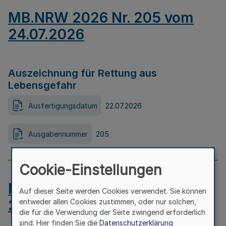
MB.NRW 2026 Nr. 205 vom
24.07.2026
Auszeichnung für Rettung aus
Lebensgefahr
Ausfertigungsdatum
22.07.2026
Ausgabennummer
205
Cookie-Einstellungen
MB.NRW 2026 Nr. 204 vom
Auf dieser Seite werden Cookies verwendet. Sie können
24.07.2026
entweder allen Cookies zustimmen, oder nur solchen,
die für die Verwendung der Seite zwingend erforderlich
sind. Hier finden Sie die
Datenschutzerklärung