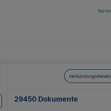
Barrier
ch
Verkündungsbereich 
29450 Dokumente