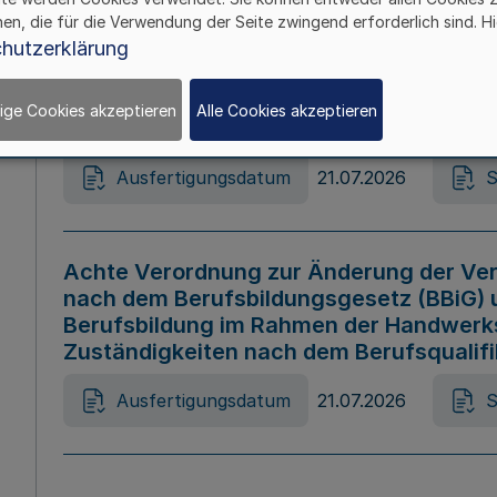
hen, die für die Verwendung der Seite zwingend erforderlich sind. Hi
Ausfertigungsdatum
21.07.2026
S
hutzerklärung
ige Cookies akzeptieren
Alle Cookies akzeptieren
Gesetz zur Änderung des Online-Casin
Ausfertigungsdatum
21.07.2026
S
Achte Verordnung zur Änderung der Ver
nach dem Berufsbildungsgesetz (BBiG) 
Berufsbildung im Rahmen der Handwerk
Zuständigkeiten nach dem Berufsqualif
Ausfertigungsdatum
21.07.2026
S