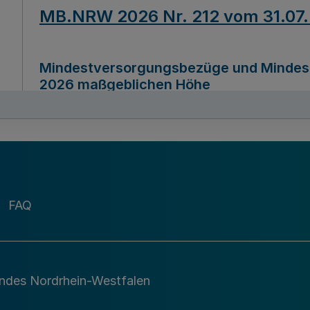
MB.NRW 2026 Nr. 212 vom 31.07
Mindestversorgungsbezüge und Mindesth
2026 maßgeblichen Höhe
Ausfertigungsdatum
22.07.2026
MB.NRW 2026 Nr. 211 vom 31.07
FAQ
Richtlinie zur Durchführung des Förder
Digital (MID)“ zum Teilprogramm MID-Di
andes Nordrhein-Westfalen
Ausfertigungsdatum
29.11.2026
A