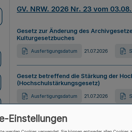
GV. NRW. 2026 Nr. 23 vom 03.08
Gesetz zur Änderung des Archivgesetze
Kulturgesetzbuches
Ausfertigungsdatum
21.07.2026
S
Gesetz betreffend die Stärkung der Hoc
(Hochschulstärkungsgesetz)
Ausfertigungsdatum
21.07.2026
S
e-Einstellungen
Gesetz zur Vermeidung von Diskriminier
(Landesantidiskriminierungsgesetz – 
ite werden Cookies verwendet. Sie können entweder allen Cookies 