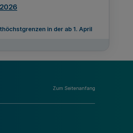
.2026
öchstgrenzen in der ab 1. April
Ausgabennummer
212
.2026
Zum Seitenanfang
programms „Mittelstand Innovativ &
gitale Prozesse
usgabennummer
211