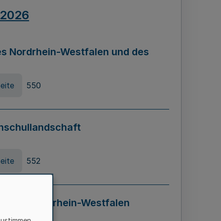
.2026
s Nordrhein-Westfalen und des
eite
550
hschullandschaft
eite
552
ung in Nordrhein-Westfalen
LADG NRW)
zustimmen,