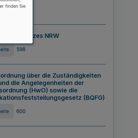
er finden Sie
eite
595
ospiel Gesetzes NRW
eite
598
ordnung über die Zuständigkeiten
und die Angelegenheiten der
sordnung (HwO) sowie die
ikationsfeststellungsgesetz (BQFG)
eite
600