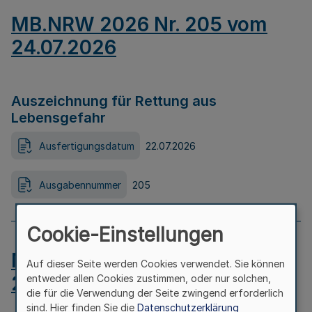
MB.NRW 2026 Nr. 205 vom
24.07.2026
Auszeichnung für Rettung aus
Lebensgefahr
Ausfertigungsdatum
22.07.2026
Ausgabennummer
205
Cookie-Einstellungen
MB.NRW 2026 Nr. 204 vom
Auf dieser Seite werden Cookies verwendet. Sie können
24.07.2026
entweder allen Cookies zustimmen, oder nur solchen,
die für die Verwendung der Seite zwingend erforderlich
sind. Hier finden Sie die
Datenschutzerklärung