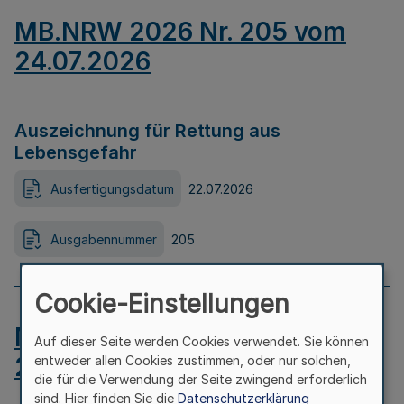
MB.NRW 2026 Nr. 205 vom
24.07.2026
Auszeichnung für Rettung aus
Lebensgefahr
Ausfertigungsdatum
22.07.2026
Ausgabennummer
205
Cookie-Einstellungen
MB.NRW 2026 Nr. 204 vom
Auf dieser Seite werden Cookies verwendet. Sie können
24.07.2026
entweder allen Cookies zustimmen, oder nur solchen,
die für die Verwendung der Seite zwingend erforderlich
sind. Hier finden Sie die
Datenschutzerklärung