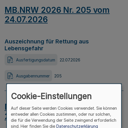
MB.NRW 2026 Nr. 205 vom
24.07.2026
Auszeichnung für Rettung aus
Lebensgefahr
Ausfertigungsdatum
22.07.2026
Ausgabennummer
205
Cookie-Einstellungen
MB.NRW 2026 Nr. 204 vom
Auf dieser Seite werden Cookies verwendet. Sie können
24.07.2026
entweder allen Cookies zustimmen, oder nur solchen,
die für die Verwendung der Seite zwingend erforderlich
sind. Hier finden Sie die
Datenschutzerklärung