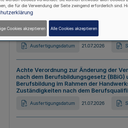
hen, die für die Verwendung der Seite zwingend erforderlich sind. Hi
Ausfertigungsdatum
21.07.2026
S
hutzerklärung
ige Cookies akzeptieren
Alle Cookies akzeptieren
Gesetz zur Änderung des Online-Casin
Ausfertigungsdatum
21.07.2026
S
Achte Verordnung zur Änderung der Ver
nach dem Berufsbildungsgesetz (BBiG) 
Berufsbildung im Rahmen der Handwerk
Zuständigkeiten nach dem Berufsqualif
Ausfertigungsdatum
21.07.2026
S