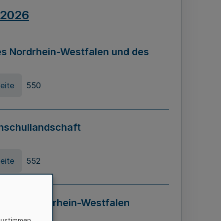
.2026
s Nordrhein-Westfalen und des
eite
550
hschullandschaft
eite
552
ung in Nordrhein-Westfalen
LADG NRW)
zustimmen,