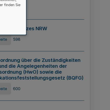
er finden Sie
eite
595
ospiel Gesetzes NRW
eite
598
ordnung über die Zuständigkeiten
und die Angelegenheiten der
sordnung (HwO) sowie die
ikationsfeststellungsgesetz (BQFG)
eite
600