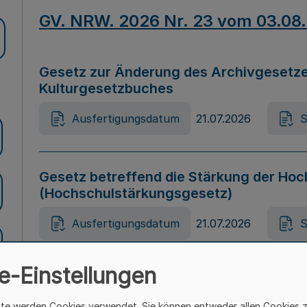
GV. NRW. 2026 Nr. 23 vom 03.08
Gesetz zur Änderung des Archivgesetze
Kulturgesetzbuches
Ausfertigungsdatum
21.07.2026
S
Gesetz betreffend die Stärkung der Hoc
(Hochschulstärkungsgesetz)
Ausfertigungsdatum
21.07.2026
S
e-Einstellungen
Gesetz zur Vermeidung von Diskriminier
(Landesantidiskriminierungsgesetz – 
ite werden Cookies verwendet. Sie können entweder allen Cookies 