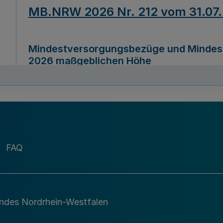
MB.NRW 2026 Nr. 212 vom 31.07
Mindestversorgungsbezüge und Mindesth
2026 maßgeblichen Höhe
Ausfertigungsdatum
22.07.2026
MB.NRW 2026 Nr. 211 vom 31.07
FAQ
Richtlinie zur Durchführung des Förder
Digital (MID)“ zum Teilprogramm MID-Di
andes Nordrhein-Westfalen
Ausfertigungsdatum
29.11.2026
A