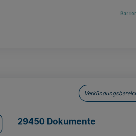
Barrier
ch
Verkündungsbereich 
29450 Dokumente