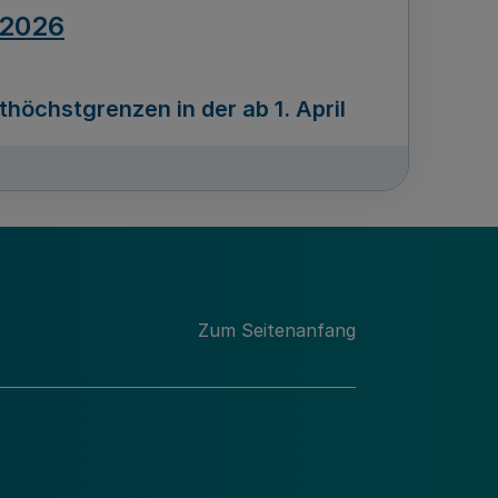
.2026
öchstgrenzen in der ab 1. April
Ausgabennummer
212
.2026
Zum Seitenanfang
programms „Mittelstand Innovativ &
gitale Prozesse
usgabennummer
211