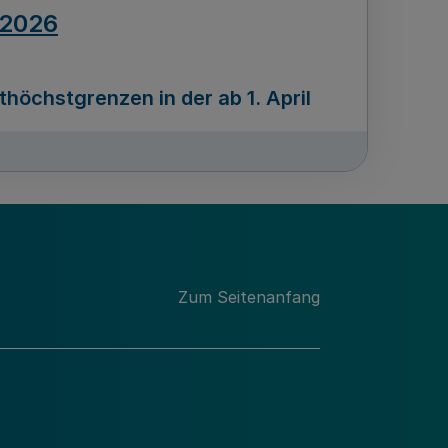
.2026
öchstgrenzen in der ab 1. April
Ausgabennummer
212
.2026
Zum Seitenanfang
programms „Mittelstand Innovativ &
gitale Prozesse
usgabennummer
211