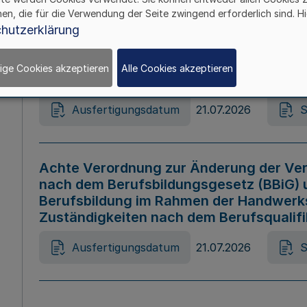
hen, die für die Verwendung der Seite zwingend erforderlich sind. Hi
Ausfertigungsdatum
21.07.2026
S
hutzerklärung
ige Cookies akzeptieren
Alle Cookies akzeptieren
Gesetz zur Änderung des Online-Casin
Ausfertigungsdatum
21.07.2026
S
Achte Verordnung zur Änderung der Ver
nach dem Berufsbildungsgesetz (BBiG) 
Berufsbildung im Rahmen der Handwerk
Zuständigkeiten nach dem Berufsqualif
Ausfertigungsdatum
21.07.2026
S