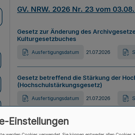
GV. NRW. 2026 Nr. 23 vom 03.08
Gesetz zur Änderung des Archivgesetze
Kulturgesetzbuches
Ausfertigungsdatum
21.07.2026
S
Gesetz betreffend die Stärkung der Hoc
(Hochschulstärkungsgesetz)
Ausfertigungsdatum
21.07.2026
S
e-Einstellungen
Gesetz zur Vermeidung von Diskriminier
(Landesantidiskriminierungsgesetz – 
ite werden Cookies verwendet. Sie können entweder allen Cookies 