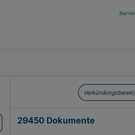
Barrier
ch
Verkündungsbereich 
29450 Dokumente