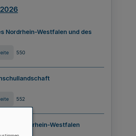
.2026
s Nordrhein-Westfalen und des
eite
550
hschullandschaft
eite
552
ung in Nordrhein-Westfalen
LADG NRW)
zustimmen,