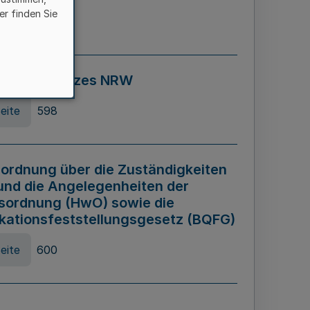
er finden Sie
eite
595
ospiel Gesetzes NRW
eite
598
ordnung über die Zuständigkeiten
und die Angelegenheiten der
sordnung (HwO) sowie die
ikationsfeststellungsgesetz (BQFG)
eite
600