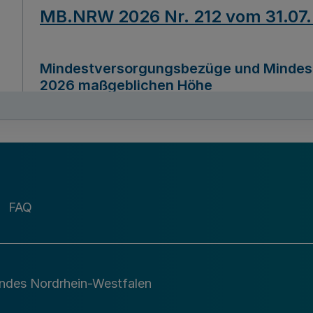
MB.NRW 2026 Nr. 212 vom 31.07
Mindestversorgungsbezüge und Mindesth
2026 maßgeblichen Höhe
Ausfertigungsdatum
22.07.2026
MB.NRW 2026 Nr. 211 vom 31.07
FAQ
Richtlinie zur Durchführung des Förder
Digital (MID)“ zum Teilprogramm MID-Di
andes Nordrhein-Westfalen
Ausfertigungsdatum
29.11.2026
A