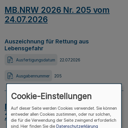
MB.NRW 2026 Nr. 205 vom
24.07.2026
Auszeichnung für Rettung aus
Lebensgefahr
Ausfertigungsdatum
22.07.2026
Ausgabennummer
205
Cookie-Einstellungen
MB.NRW 2026 Nr. 204 vom
Auf dieser Seite werden Cookies verwendet. Sie können
24.07.2026
entweder allen Cookies zustimmen, oder nur solchen,
die für die Verwendung der Seite zwingend erforderlich
sind. Hier finden Sie die
Datenschutzerklärung