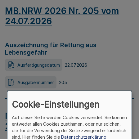
MB.NRW 2026 Nr. 205 vom
24.07.2026
Auszeichnung für Rettung aus
Lebensgefahr
Ausfertigungsdatum
22.07.2026
Ausgabennummer
205
Cookie-Einstellungen
MB.NRW 2026 Nr. 204 vom
Auf dieser Seite werden Cookies verwendet. Sie können
24.07.2026
entweder allen Cookies zustimmen, oder nur solchen,
die für die Verwendung der Seite zwingend erforderlich
sind. Hier finden Sie die
Datenschutzerklärung