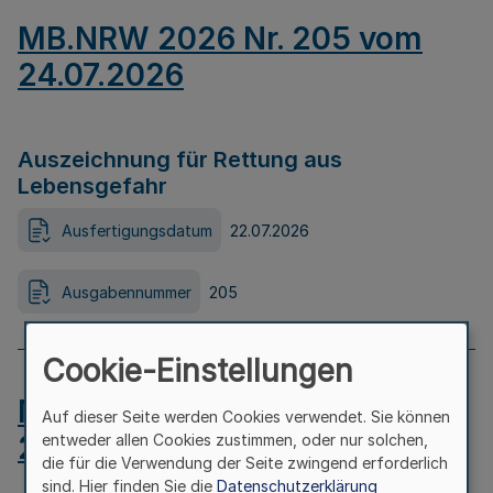
MB.NRW 2026 Nr. 205 vom
24.07.2026
Auszeichnung für Rettung aus
Lebensgefahr
Ausfertigungsdatum
22.07.2026
Ausgabennummer
205
Cookie-Einstellungen
MB.NRW 2026 Nr. 204 vom
Auf dieser Seite werden Cookies verwendet. Sie können
24.07.2026
entweder allen Cookies zustimmen, oder nur solchen,
die für die Verwendung der Seite zwingend erforderlich
sind. Hier finden Sie die
Datenschutzerklärung