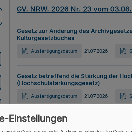
GV. NRW. 2026 Nr. 23 vom 03.08
Gesetz zur Änderung des Archivgesetze
Kulturgesetzbuches
Ausfertigungsdatum
21.07.2026
S
Gesetz betreffend die Stärkung der Hoc
(Hochschulstärkungsgesetz)
Ausfertigungsdatum
21.07.2026
S
e-Einstellungen
Gesetz zur Vermeidung von Diskriminier
(Landesantidiskriminierungsgesetz – 
ite werden Cookies verwendet. Sie können entweder allen Cookies 