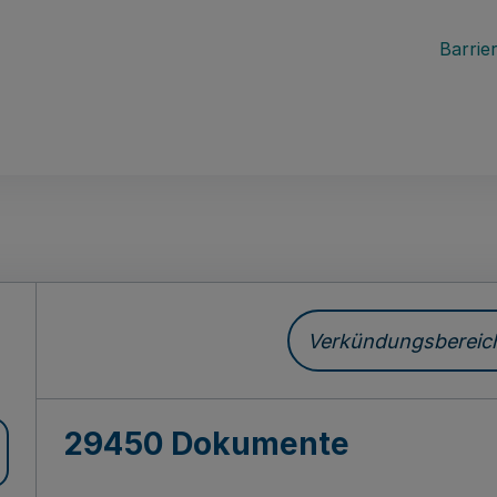
Barrier
ch
Verkündungsbereich 
29450 Dokumente