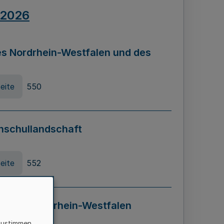
.2026
s Nordrhein-Westfalen und des
eite
550
hschullandschaft
eite
552
ung in Nordrhein-Westfalen
LADG NRW)
zustimmen,