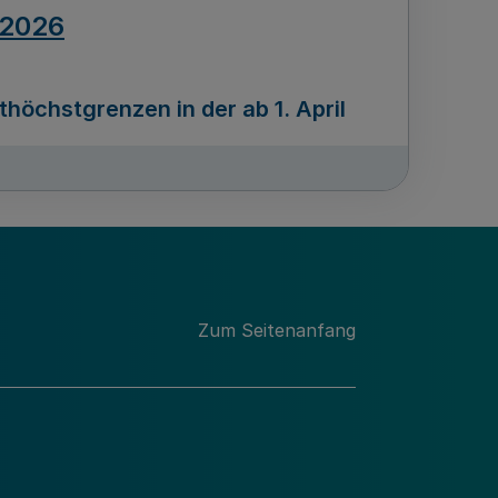
.2026
öchstgrenzen in der ab 1. April
Ausgabennummer
212
.2026
Zum Seitenanfang
programms „Mittelstand Innovativ &
gitale Prozesse
usgabennummer
211