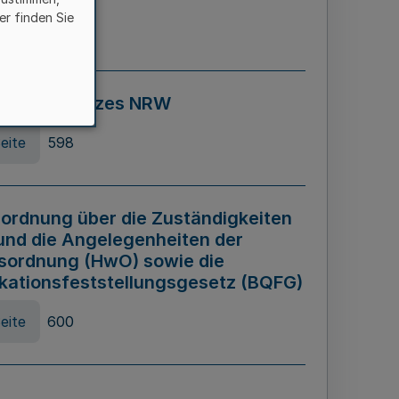
er finden Sie
eite
595
ospiel Gesetzes NRW
eite
598
ordnung über die Zuständigkeiten
und die Angelegenheiten der
sordnung (HwO) sowie die
ikationsfeststellungsgesetz (BQFG)
eite
600