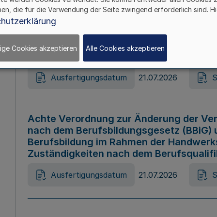
hen, die für die Verwendung der Seite zwingend erforderlich sind. Hi
Ausfertigungsdatum
21.07.2026
S
hutzerklärung
ige Cookies akzeptieren
Alle Cookies akzeptieren
Gesetz zur Änderung des Online-Casin
Ausfertigungsdatum
21.07.2026
S
Achte Verordnung zur Änderung der Ver
nach dem Berufsbildungsgesetz (BBiG) 
Berufsbildung im Rahmen der Handwerk
Zuständigkeiten nach dem Berufsqualif
Ausfertigungsdatum
21.07.2026
S