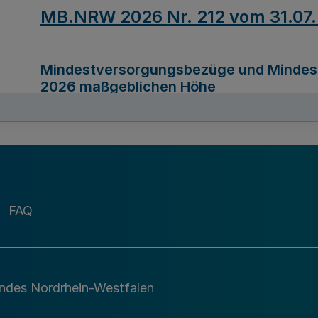
MB.NRW 2026 Nr. 212 vom 31.07
Mindestversorgungsbezüge und Mindesth
2026 maßgeblichen Höhe
Ausfertigungsdatum
22.07.2026
MB.NRW 2026 Nr. 211 vom 31.07
FAQ
Richtlinie zur Durchführung des Förder
Digital (MID)“ zum Teilprogramm MID-Di
andes Nordrhein-Westfalen
Ausfertigungsdatum
29.11.2026
A