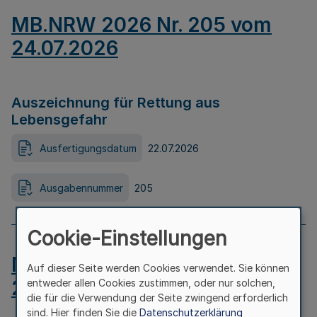
MB.NRW 2026 Nr. 205 vom
24.07.2026
Auszeichnung für Rettung aus
Lebensgefahr
Ausfertigungsdatum
22.07.2026
Ausgabennummer
205
Cookie-Einstellungen
MB.NRW 2026 Nr. 204 vom
Auf dieser Seite werden Cookies verwendet. Sie können
24.07.2026
entweder allen Cookies zustimmen, oder nur solchen,
die für die Verwendung der Seite zwingend erforderlich
sind. Hier finden Sie die
Datenschutzerklärung