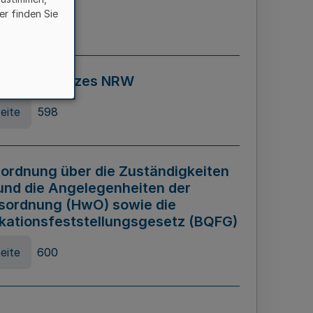
er finden Sie
eite
595
ospiel Gesetzes NRW
eite
598
ordnung über die Zuständigkeiten
und die Angelegenheiten der
sordnung (HwO) sowie die
ikationsfeststellungsgesetz (BQFG)
eite
600