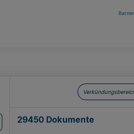
Barrier
ch
Verkündungsbereich 
29450 Dokumente