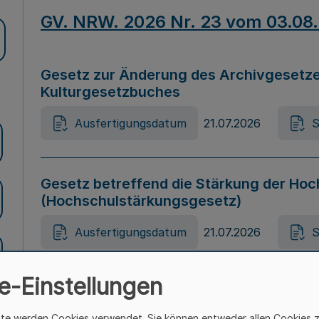
GV. NRW. 2026 Nr. 23 vom 03.08
Gesetz zur Änderung des Archivgesetze
Kulturgesetzbuches
Ausfertigungsdatum
21.07.2026
S
Gesetz betreffend die Stärkung der Hoc
(Hochschulstärkungsgesetz)
Ausfertigungsdatum
21.07.2026
S
e-Einstellungen
Gesetz zur Vermeidung von Diskriminier
(Landesantidiskriminierungsgesetz – 
ite werden Cookies verwendet. Sie können entweder allen Cookies 