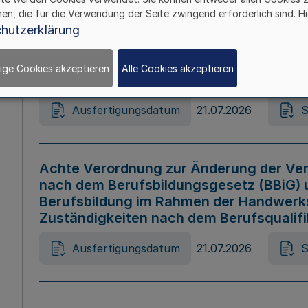
hen, die für die Verwendung der Seite zwingend erforderlich sind. Hi
Ausfertigungsdatum
21.07.2026
S
hutzerklärung
ige Cookies akzeptieren
Alle Cookies akzeptieren
Gesetz zur Änderung des Online-Casin
Ausfertigungsdatum
21.07.2026
S
Achte Verordnung zur Änderung der Ver
nach dem Berufsbildungsgesetz (BBiG) 
Berufsbildung im Rahmen der Handwerk
Zuständigkeiten nach dem Berufsqualif
Ausfertigungsdatum
21.07.2026
S