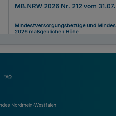
MB.NRW 2026 Nr. 212 vom 31.07
Mindestversorgungsbezüge und Mindesth
2026 maßgeblichen Höhe
Ausfertigungsdatum
22.07.2026
MB.NRW 2026 Nr. 211 vom 31.07
FAQ
Richtlinie zur Durchführung des Förder
Digital (MID)“ zum Teilprogramm MID-Di
andes Nordrhein-Westfalen
Ausfertigungsdatum
29.11.2026
A