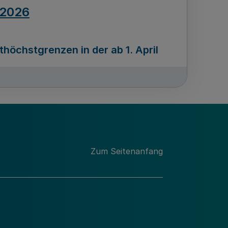
.2026
öchstgrenzen in der ab 1. April
Ausgabennummer
212
.2026
Zum Seitenanfang
programms „Mittelstand Innovativ &
gitale Prozesse
usgabennummer
211