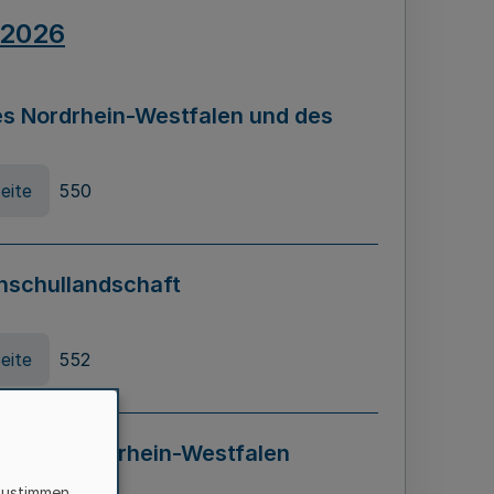
.2026
s Nordrhein-Westfalen und des
eite
550
hschullandschaft
eite
552
ung in Nordrhein-Westfalen
LADG NRW)
zustimmen,