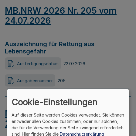
MB.NRW 2026 Nr. 205 vom
24.07.2026
Auszeichnung für Rettung aus
Lebensgefahr
Ausfertigungsdatum
22.07.2026
Ausgabennummer
205
Cookie-Einstellungen
MB.NRW 2026 Nr. 204 vom
Auf dieser Seite werden Cookies verwendet. Sie können
24.07.2026
entweder allen Cookies zustimmen, oder nur solchen,
die für die Verwendung der Seite zwingend erforderlich
sind. Hier finden Sie die
Datenschutzerklärung