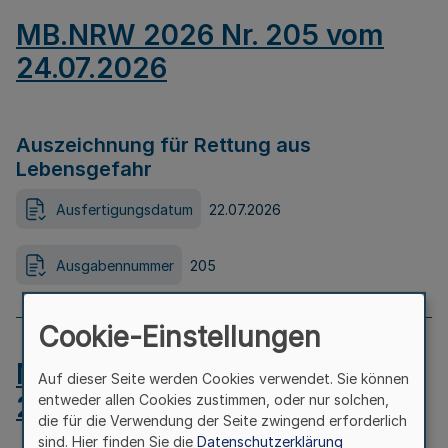
MB.NRW 2026 Nr. 205 vom
24.07.2026
Auszeichnung für Rettung aus
Lebensgefahr
Ausfertigungsdatum
22.07.2026
Ausgabennummer
205
Cookie-Einstellungen
MB.NRW 2026 Nr. 204 vom
Auf dieser Seite werden Cookies verwendet. Sie können
24.07.2026
entweder allen Cookies zustimmen, oder nur solchen,
die für die Verwendung der Seite zwingend erforderlich
sind. Hier finden Sie die
Datenschutzerklärung